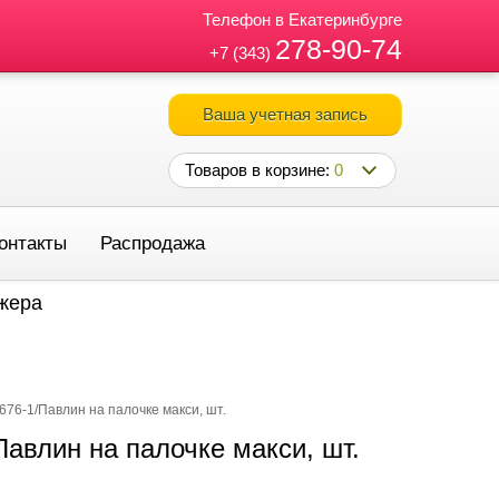
Телефон в Екатеринбурге
278-90-74
+7 (343)
Ваша учетная запись
Товаров в корзине:
0
онтакты
Распродажа
джера
676-1/Павлин на палочке макси, шт.
авлин на палочке макси, шт.