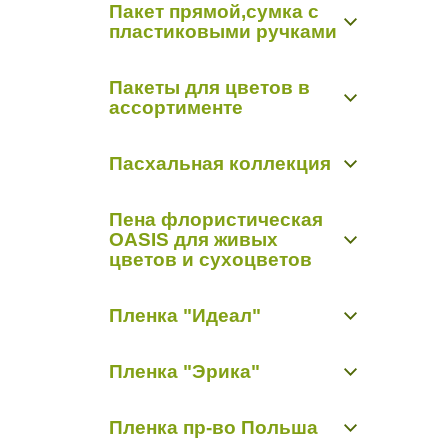
Пакет прямой,сумка с
Открытки "Арт Дизайн Р"
Органза-снег 0,48 м х 9,14 м
пластиковыми ручками
Открытки "Мир открыток"
Органза-снег 0,7 м х 9,14 м
Пакет прямой,сумка с пластиковыми
Пакеты для цветов в
ручками
ассортименте
Пакет конус
Пасхальная коллекция
Пасхальная коллекция
Пена флористическая
OASIS для живых
цветов и сухоцветов
Пиафлор кирпич
Пленка "Идеал"
Пиафлор фигурный
Пленка матовая "Идеал"
Пленка "Эрика"
Пленка прозрачная с рисунком "Идеал"
Пленка цветная
Пленка матовая "Эрика"
Пленка пр-во Польша
Пленка с рисунком "Эрика"