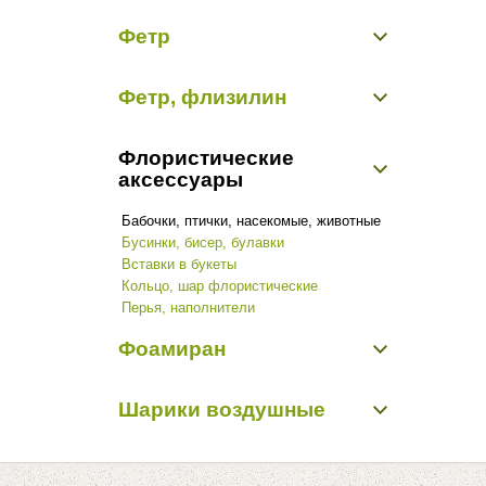
Блестки
Садовый декор
Фетр
Бусинки, бисер, булавки
Перья, наполнители
Фетр водостойкий в ассортименте
Прищеки, липучки, подвески
Фетр, флизилин
Фетр однотонный 50 см/20 м (пр-во Корея)
Проволока алюминиевая
Цветы из ткани
Фетр, флизилин
Шнуры декоративные
Флористические
аксессуары
Бабочки, птички, насекомые, животные
Бусинки, бисер, булавки
Вставки в букеты
Кольцо, шар флористические
Перья, наполнители
Фоамиран
Фоамиран
Шарики воздушные
Шарики воздушные