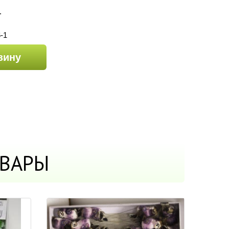
.
-1
зину
ВАРЫ