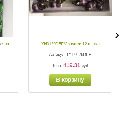
ки на
LYH0129DEF/Совушки 12 шт./уп.
Артикул: LYH0129DEF
419.31
Цена:
руб.
В корзину