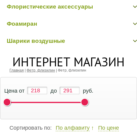
Флористические аксессуары
Бабочки, птички, насекомые, животные
Фоамиран
Бусинки, бисер, булавки
Вставки в букеты
Фоамиран
Кольцо, шар флористические
Шарики воздушные
Перья, наполнители
Шарики воздушные
ИНТЕРНЕТ МАГАЗИН
Главная
|
Фетр, флизилин
|
Фетр, флизилин
Цена от
до
руб.
Сортировать по:
По алфавиту
По цене