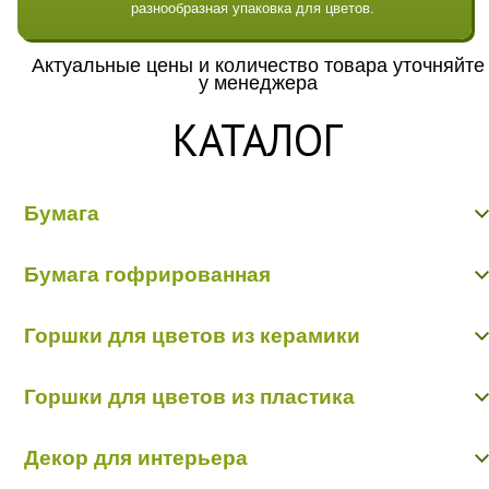
разнообразная упаковка для цветов.
Актуальные цены и количество товара уточняйте
у менеджера
КАТАЛОГ
Бумага
Бумага гладкая крафт
Бумага гофрированная
Бумага гофрированная/металл/переход
Бумага Дизайнерская "Тренд"
Бумага гофрированная
Бумага жатая крафт
Горшки для цветов из керамики
Бумага жатая цветная, с напылением
Бумага матовая
Керамика пр-во Китай
Бумага рельефная
Горшки для цветов из пластика
Керамика пр-во Польша
Пергамент, глянец, калька
Пленка - тишью
Горшки пластик в ассортименте
Декор для интерьера
Кашпо пластик пр-во Польша