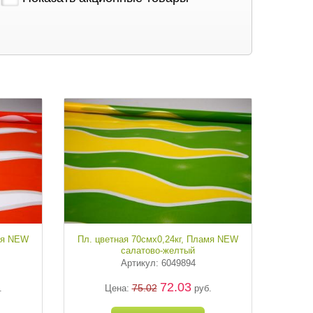
амя NEW
Пл. цветная 70смх0,24кг, Пламя NEW
салатово-желтый
Артикул: 6049894
72.03
75.02
.
Цена:
руб.