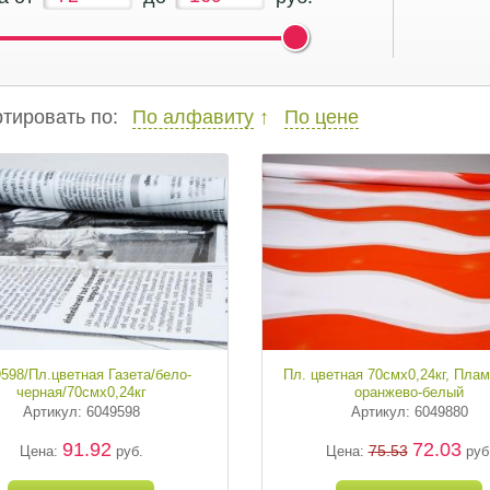
тировать по:
По алфавиту
По цене
598/Пл.цветная Газета/бело-
Пл. цветная 70смх0,24кг, Пл
черная/70смх0,24кг
оранжево-белый
Артикул: 6049598
Артикул: 6049880
91.92
72.03
75.53
Цена:
руб.
Цена:
руб