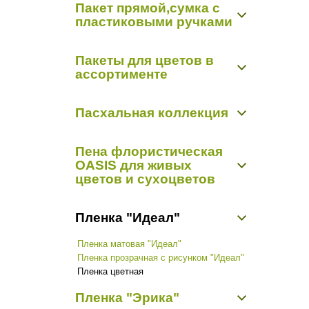
Пакет прямой,сумка с
Открытки "Арт Дизайн Р"
Органза-снег 0,48 м х 9,14 м
пластиковыми ручками
Открытки "Мир открыток"
Органза-снег 0,7 м х 9,14 м
Пакет прямой,сумка с пластиковыми
Пакеты для цветов в
ручками
ассортименте
Пакет конус
Пасхальная коллекция
Пасхальная коллекция
Пена флористическая
OASIS для живых
цветов и сухоцветов
Пиафлор кирпич
Пленка "Идеал"
Пиафлор фигурный
Пленка матовая "Идеал"
Пленка прозрачная с рисунком "Идеал"
Пленка цветная
Пленка "Эрика"