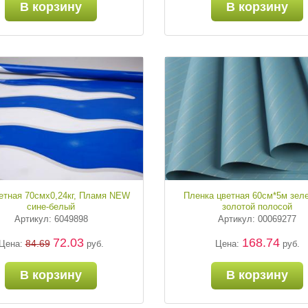
В корзину
В корзину
етная 70смх0,24кг, Пламя NEW
Пленка цветная 60см*5м зеле
сине-белый
золотой полосой
Артикул: 6049898
Артикул: 00069277
72.03
168.74
84.69
Цена:
руб.
Цена:
руб.
В корзину
В корзину