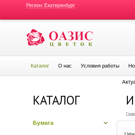
Регион: Екатеринбург
Каталог
О нас
Условия работы
Но
Акту
КАТАЛОГ
И
Глав
Бумага
Цен
Бумага гладкая крафт