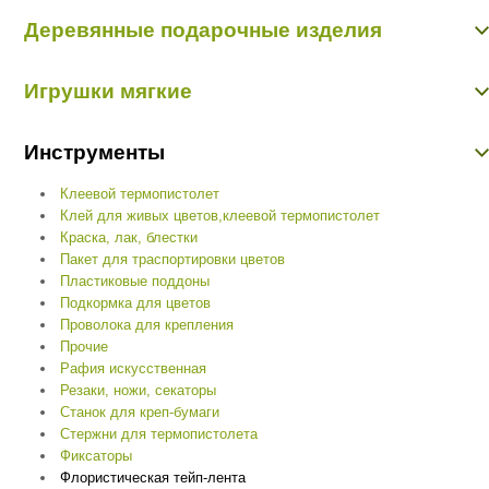
Вазы из керамики
Деревянные подарочные изделия
Вазы из стекла
Камни декоративные
Держатели для визиток
Плетеные изделия
Игрушки мягкие
Кашпо, тележки цветочные
Подсвечники
Конверты
Сувениры из фарфора, керамики, стекла
Игрушки мягкие
Коробки, корзинки, ящики
Инструменты
Подставки, подвески сувенирные
Сувениры
Клеевой термопистолет
Топперы
Клей для живых цветов,клеевой термопистолет
Краска, лак, блестки
Пакет для траспортировки цветов
Пластиковые поддоны
Подкормка для цветов
Проволока для крепления
Прочие
Рафия искусственная
Резаки, ножи, секаторы
Станок для креп-бумаги
Стержни для термопистолета
Фиксаторы
Флористическая тейп-лента