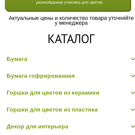
разнообразная упаковка для цветов.
Актуальные цены и количество товара уточняйте
у менеджера
КАТАЛОГ
Бумага
Бумага гладкая крафт
Бумага гофрированная
Бумага гофрированная/металл/переход
Бумага Дизайнерская "Тренд"
Бумага гофрированная
Бумага жатая крафт
Горшки для цветов из керамики
Бумага жатая цветная, с напылением
Бумага матовая
Керамика пр-во Китай
Бумага рельефная
Горшки для цветов из пластика
Керамика пр-во Польша
Пергамент, глянец, калька
Пленка - тишью
Горшки пластик в ассортименте
Декор для интерьера
Кашпо пластик пр-во Польша