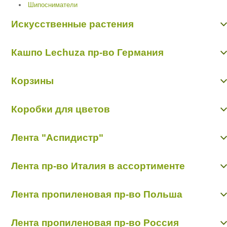
Шипосниматели
Искусственные растения
Ветки, листья, бонсаи
Кашпо Lechuza пр-во Германия
Зелень, цветы
Овощи, фрукты, ягоды, грибы
Кашпо Lechuza пр-во Германия
Корзины
Корзины пр-во Китай, Корея
Коробки для цветов
Коробки для цветов
Лента "Аспидистр"
Лента "Аспидистр"
Лента пр-во Италия в ассортименте
Лента в ассортименте 2см*50ярд
Лента пропиленовая пр-во Польша
Лента в бобинах 0,5см*250ярд
Лента "Голография" в ассортименте
Лента пропиленовая пр-во Россия
Лента "Перламутр" в ассортименте