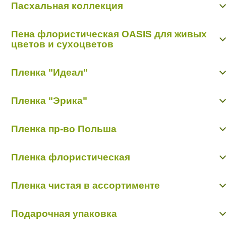
Пасхальная коллекция
Пасхальная коллекция
Пена флористическая OASIS для живых
цветов и сухоцветов
Пиафлор кирпич
Пленка "Идеал"
Пиафлор фигурный
Пленка матовая "Идеал"
Пленка "Эрика"
Пленка прозрачная с рисунком "Идеал"
Пленка цветная
Пленка матовая "Эрика"
Пленка пр-во Польша
Пленка с рисунком "Эрика"
Пленка 1 м/10 м прозрачная с рисунком
Пленка флористическая
Пленка 50 см/10 м прозрачная с рисунком
Пленка калька
Пленка чистая в ассортименте
Пленка матовая Екб
Пленка прозрачная Екб
Пленка чистая в ассортименте
Пленка флористическая в ассортименте
Подарочная упаковка
Пленка флористическая в листах