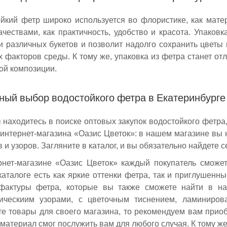
йкий фетр широко используется во флористике, как мате
ачествами, как практичность, удобство и красота. Упаков
и различных букетов и позволит надолго сохранить цветы 
 факторов среды. К тому же, упаковка из фетра станет 
ой композиции.
ный выбор водостойкого фетра в Екатеринбурге
 находитесь в поиске оптовых закупок водостойкого фетра
 интернет-магазина «Оазис Цветок»: в нашем магазине вы
в и узоров. Загляните в каталог, и вы обязательно найдете с
нет-магазине «Оазис Цветок» каждый покупатель сможет
аталоге есть как яркие оттенки фетра, так и приглушенны
фактуры фетра, которые вы также сможете найти в на
рическиим узорами, с цветочным тиснением, ламиниро
те товары для своего магазина, то рекомендуем вам приоб
материал смог послужить вам для любого случая. К тому ж