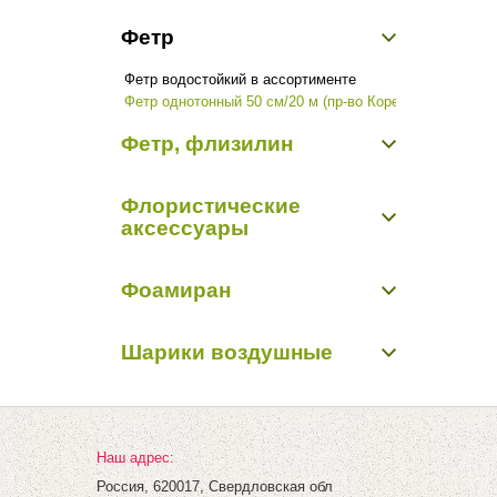
Блестки
Садовый декор
Фетр
Бусинки, бисер, булавки
Перья, наполнители
Фетр водостойкий в ассортименте
Прищеки, липучки, подвески
Фетр однотонный 50 см/20 м (пр-во Корея)
Проволока алюминиевая
Цветы из ткани
Фетр, флизилин
Шнуры декоративные
Фетр, флизилин
Флористические
аксессуары
Бабочки, птички, насекомые, животные
Фоамиран
Бусинки, бисер, булавки
Вставки в букеты
Фоамиран
Кольцо, шар флористические
Шарики воздушные
Перья, наполнители
Шарики воздушные
Наш адрес:
Россия, 620017, Свердловская обл