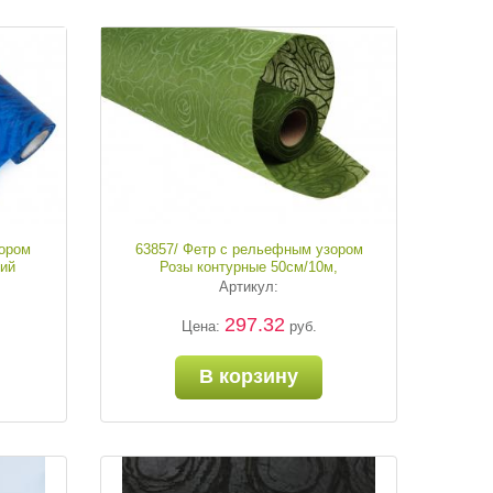
ором
63857/ Фетр с рельефным узором
ний
Розы контурные 50см/10м,
оливковый
Артикул:
297.32
Цена:
руб.
В корзину