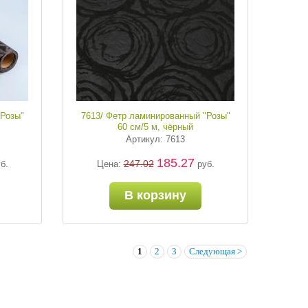
"Розы"
7613/ Фетр ламинированный "Розы"
60 см/5 м, чёрный
Артикул: 7613
185.27
247.02
б.
Цена:
руб.
В корзину
1
2
3
Следующая >