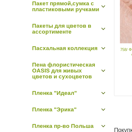
Пакет прямой,сумка с
Открытки "Арт Дизайн Р"
Органза-снег 0,48 м х 9,14 м
пластиковыми ручками
Открытки "Мир открыток"
Органза-снег 0,7 м х 9,14 м
Пакет прямой,сумка с пластиковыми
Пакеты для цветов в
ручками
ассортименте
Пакет конус
Пасхальная коллекция
758/ 
Пасхальная коллекция
Пена флористическая
OASIS для живых
цветов и сухоцветов
Пиафлор кирпич
Пленка "Идеал"
Пиафлор фигурный
Пленка матовая "Идеал"
Пленка "Эрика"
Пленка прозрачная с рисунком "Идеал"
Пленка цветная
Пленка матовая "Эрика"
Пленка пр-во Польша
Пленка с рисунком "Эрика"
Покупк