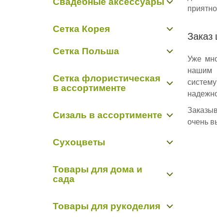
Свадебные аксессуары
Салфетки с бахромой, полотно лён
приятно
Салфетки-органза, сизаль, фетр
Свадебные аксессуары
Сетка Корея
Заказ 
Сетка Польша
Уже мно
Сетка Польша
нашим 
Сетка флористическая
систему
в ассортименте
надежно
Джут
Заказыв
Сизаль в ассортименте
лен искусственный
очень в
Сетка "Sinamay" с блестками
Абака (полотно сизалевое)
Сетка OASIS
Сухоцветы
Сизаль распушной
Сетка Корея
Сетка Крошет
Сухоцветы
Сетка Польша
Товары для дома и
Сетка пр-во Китай
сада
Сетка Сизаль крупная ячейка
Сетка Сизаль Лайт
Декоративные ограждения
Товары для рукоделия
Инвентарь
Кашпо,держатели для балкона