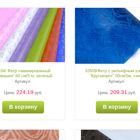
104/ Фетр ламинированный
63509/Фетр с рельефным уз
омашки" 60 см/5 м, зеленый
"Круговорот" 60см/5м, си
Артикул:
Артикул:
224.19
209.31
Цена:
руб.
Цена:
руб.
В корзину
В корзину