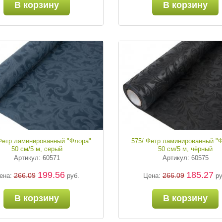
В корзину
В корзину
Фетр ламинированный "Флора"
575/ Фетр ламинированный "
50 см/5 м, серый
50 см/5 м, чёрный
Артикул: 60571
Артикул: 60575
199.56
185.27
266.09
266.09
ена:
руб.
Цена:
ру
В корзину
В корзину