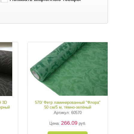
й 3D
570/ Фетр ламинированный "Флора"
ерный
50 см/5 м, тёмно-зелёный
Артикул: 60570
266.09
Цена:
руб.