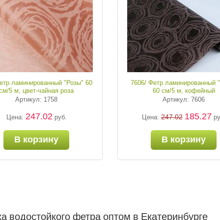
Фетр ламинированный "Розы" 60
7606/ Фетр ламинированный 
см/5 м, цвет-чайная роза
60 см/5 м, кофейный
Артикул: 1758
Артикул: 7606
247.02
185.27
247.02
Цена:
руб.
Цена:
ру
В корзину
В корзину
а водостойкого фетра оптом в Екатеринбурге