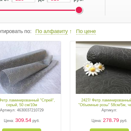
тировать по:
По алфавиту
По цене
 Фетр ламинированный "Спрей",
2427/ Фетр ламинированны
серый, 50 см/10м
"Объемные розы" 58см/5м, ч
Артикул: 4630037210729
Артикул:
309.54
278.79
Цена:
руб.
Цена:
руб.