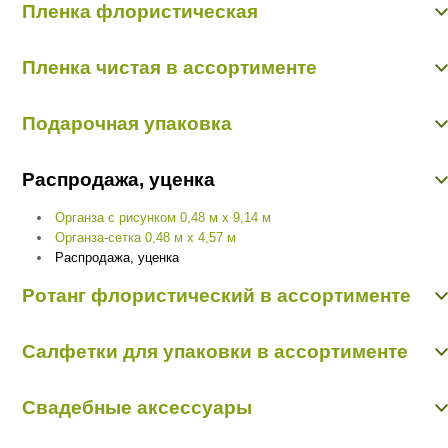
Пленка флористическая
Пленка 50 см/10 м прозрачная с рисунком
Пленка калька
Пленка чистая в ассортименте
Пленка матовая Екб
Пленка прозрачная Екб
Пленка чистая в ассортименте
Пленка флористическая в ассортименте
Подарочная упаковка
Пленка флористическая в листах
Пленка цветная
Банты подарочные
Распродажа, уценка
Бумага для упаковки подарков
Пакеты подарочные
Органза с рисунком 0,48 м х 9,14 м
Подарочные коробки
Органза-сетка 0,48 м х 4,57 м
Распродажа, уценка
Ротанг флористический в ассортименте
Ротанг в мотке
Салфетки для упаковки в ассортименте
Ротанг распушной
шарики из ротанга
Салфетки пропиленовые
шарики из ротанга
Свадебные аксессуары
Салфетки с бахромой, полотно лён
Салфетки-органза, сизаль, фетр
Свадебные аксессуары