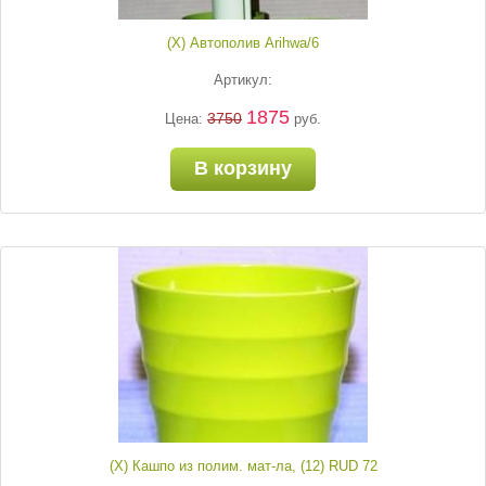
(Х) Автополив Arihwa/6
Артикул:
1875
3750
Цена:
руб.
В корзину
(Х) Кашпо из полим. мат-ла, (12) RUD 72