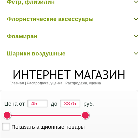
Фетр, флизилин
Фетр однотонный 50 см/20 м (пр-во Корея)
Проволока алюминиевая
Цветы из ткани
Фетр, флизилин
Шнуры декоративные
Флористические аксессуары
Бабочки, птички, насекомые, животные
Фоамиран
Бусинки, бисер, булавки
Вставки в букеты
Фоамиран
Кольцо, шар флористические
Шарики воздушные
Перья, наполнители
Шарики воздушные
ИНТЕРНЕТ МАГАЗИН
Главная
|
Распродажа, уценка
|
Распродажа, уценка
Цена от
до
руб.
Показать акционные товары