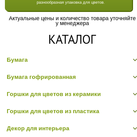
разнообразная упаковка для цветов.
Актуальные цены и количество товара уточняйте
у менеджера
КАТАЛОГ
Бумага
Бумага гладкая крафт
Бумага гофрированная
Бумага гофрированная/металл/переход
Бумага Дизайнерская "Тренд"
Бумага гофрированная
Бумага жатая крафт
Горшки для цветов из керамики
Бумага жатая цветная, с напылением
Бумага матовая
Керамика пр-во Китай
Бумага рельефная
Горшки для цветов из пластика
Керамика пр-во Польша
Пергамент, глянец, калька
Пленка - тишью
Горшки пластик в ассортименте
Декор для интерьера
Кашпо пластик пр-во Польша