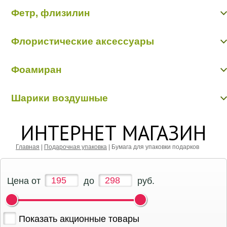
Фетр водостойкий в ассортименте
Прищеки, липучки, подвески
Фетр, флизилин
Фетр однотонный 50 см/20 м (пр-во Корея)
Проволока алюминиевая
Цветы из ткани
Фетр, флизилин
Шнуры декоративные
Флористические аксессуары
Бабочки, птички, насекомые, животные
Фоамиран
Бусинки, бисер, булавки
Вставки в букеты
Фоамиран
Кольцо, шар флористические
Шарики воздушные
Перья, наполнители
Шарики воздушные
ИНТЕРНЕТ МАГАЗИН
Главная
|
Подарочная упаковка
|
Бумага для упаковки подарков
Цена от
до
руб.
Показать акционные товары