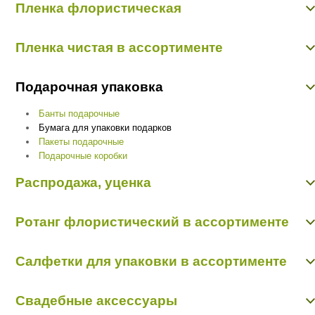
Пленка флористическая
Пленка 50 см/10 м прозрачная с рисунком
Пленка калька
Пленка чистая в ассортименте
Пленка матовая Екб
Пленка прозрачная Екб
Пленка чистая в ассортименте
Пленка флористическая в ассортименте
Подарочная упаковка
Пленка флористическая в листах
Пленка цветная
Банты подарочные
Бумага для упаковки подарков
Пакеты подарочные
Подарочные коробки
Распродажа, уценка
Органза с рисунком 0,48 м х 9,14 м
Ротанг флористический в ассортименте
Органза-сетка 0,48 м х 4,57 м
Распродажа, уценка
Ротанг в мотке
Салфетки для упаковки в ассортименте
Ротанг распушной
шарики из ротанга
Салфетки пропиленовые
шарики из ротанга
Свадебные аксессуары
Салфетки с бахромой, полотно лён