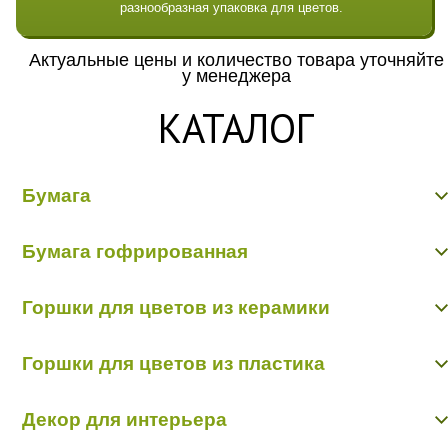
разнообразная упаковка для цветов.
Актуальные цены и количество товара уточняйте
у менеджера
КАТАЛОГ
Бумага
Бумага гладкая крафт
Бумага гофрированная
Бумага гофрированная/металл/переход
Бумага Дизайнерская "Тренд"
Бумага гофрированная
Бумага жатая крафт
Горшки для цветов из керамики
Бумага жатая цветная, с напылением
Бумага матовая
Керамика пр-во Китай
Бумага рельефная
Горшки для цветов из пластика
Керамика пр-во Польша
Пергамент, глянец, калька
Пленка - тишью
Горшки пластик в ассортименте
Декор для интерьера
Кашпо пластик пр-во Польша